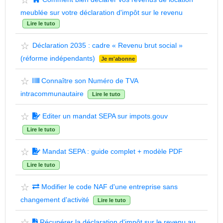
☆
meublée sur votre déclaration d'impôt sur le revenu
Lire le tuto
☆
Déclaration 2035 : cadre « Revenu brut social »
(réforme indépendants)
Je m'abonne
☆
Connaître son Numéro de TVA
intracommunautaire
Lire le tuto
☆
Editer un mandat SEPA sur impots.gouv
Lire le tuto
☆
Mandat SEPA : guide complet + modèle PDF
Lire le tuto
☆
Modifier le code NAF d'une entreprise sans
changement d'activité
Lire le tuto
☆
Récupérer la déclaration d'impôt sur le revenu au