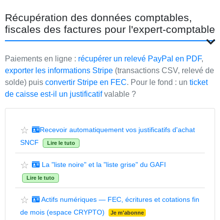
Récupération des données comptables,
fiscales des factures pour l'expert-comptable
Paiements en ligne :
récupérer un relevé PayPal en PDF
,
exporter les informations Stripe
(transactions CSV, relevé de
solde) puis
convertir Stripe en FEC
. Pour le fond : un
ticket
de caisse est-il un justificatif
valable ?
☆
Recevoir automatiquement vos justificatifs d'achat
SNCF
Lire le tuto
☆
La "liste noire" et la "liste grise" du GAFI
Lire le tuto
☆
Actifs numériques — FEC, écritures et cotations fin
de mois (espace CRYPTO)
Je m'abonne