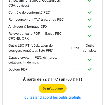
Inclus
Stripe, Shine, SumUp, GoCardless,
—
CSV, devises)
Inclus
Contrôle de conformité FEC
—
Inclus
Remboursement TVA à partir du FEC
—
Inclus
Analyseur & bornage OFX
—
Relevé bancaire PDF → Excel, FEC,
Inclus
—
CFONB, OFX
Outils LBC-FT (déclaration de
Outils
Tutos
soupçon, requêteur, liste PPE)
complets
Espace crypto — FEC, écritures,
Inclus
—
cotations fin de mois
Inclus
Docteur PDF
—
À partir de 72 € TTC / an (60 € HT)
Je m'abonne
ou tester d'abord les outils gratuits