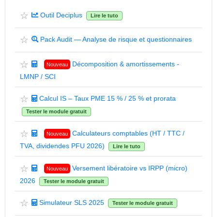
☆
Outil Deciplus
Lire le tuto
☆
Pack Audit — Analyse de risque et questionnaires
☆
Décomposition & amortissements -
Nouveau
LMNP / SCI
☆
Calcul IS – Taux PME 15 % / 25 % et prorata
Tester le module gratuit
☆
Calculateurs comptables (HT / TTC /
Nouveau
TVA, dividendes PFU 2026)
Lire le tuto
☆
Versement libératoire vs IRPP (micro)
Nouveau
2026
Tester le module gratuit
☆
Simulateur SLS 2025
Tester le module gratuit