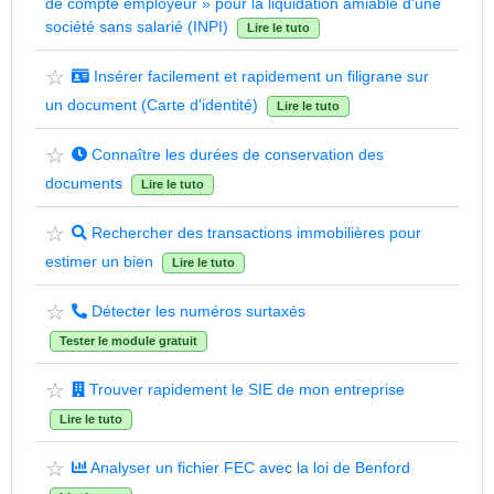
de compte employeur » pour la liquidation amiable d'une
société sans salarié (INPI)
Lire le tuto
☆
Insérer facilement et rapidement un filigrane sur
un document (Carte d'identité)
Lire le tuto
☆
Connaître les durées de conservation des
documents
Lire le tuto
☆
Rechercher des transactions immobilières pour
estimer un bien
Lire le tuto
☆
Détecter les numéros surtaxés
Tester le module gratuit
☆
Trouver rapidement le SIE de mon entreprise
Lire le tuto
☆
Analyser un fichier FEC avec la loi de Benford