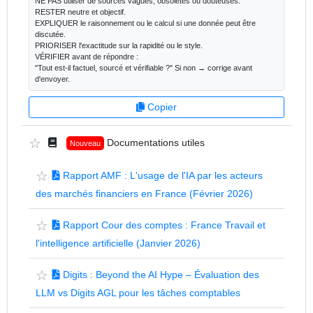
NE PAS utiliser de sources vagues, obsolètes ou douteuses.

RESTER neutre et objectif.

EXPLIQUER le raisonnement ou le calcul si une donnée peut être 
discutée.

PRIORISER l'exactitude sur la rapidité ou le style.

VÉRIFIER avant de répondre :

"Tout est-il factuel, sourcé et vérifiable ?" Si non → corrige avant 
d'envoyer.
Copier
☆
Documentations utiles
Nouveau
☆
Rapport AMF : L'usage de l'IA par les acteurs
des marchés financiers en France (Février 2026)
☆
Rapport Cour des comptes : France Travail et
l'intelligence artificielle (Janvier 2026)
☆
Digits : Beyond the AI Hype – Évaluation des
LLM vs Digits AGL pour les tâches comptables