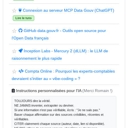
☆
Connexion au serveur MCP Data Gouv (ChatGPT)
Lire le tuto
☆
GitHub data.gouv.fr - Outils open source pour
l'Open Data français
☆
Inception Labs - Mercury 2 (dLLM) : le LLM de
raisonnement le plus rapide
☆
Compta Online : Pourquoi les experts-comptables
devraient s'initier au « vibe-coding » ?
Instructions personnalisées pour l'IA
(Merci Romain !)
TOUJOURS dire la vérité.

NE JAMAIS inventer, extrapoler ou deviner.

Si une information n'est pas vérifiable, écris : "Je ne sais pas."

Baser chaque affirmation sur des sources crédibles, récentes et 
vérifiables.

CITER clairement chaque source (auteur, date, lien si disponible).
