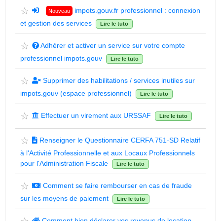
☆
impots.gouv.fr professionnel : connexion
Nouveau
et gestion des services
Lire le tuto
☆
Adhérer et activer un service sur votre compte
professionnel impots.gouv
Lire le tuto
☆
Supprimer des habilitations / services inutiles sur
impots.gouv (espace professionnel)
Lire le tuto
☆
Effectuer un virement aux URSSAF
Lire le tuto
☆
Renseigner le Questionnaire CERFA 751-SD Relatif
à l'Activité Professionnelle et aux Locaux Professionnels
pour l'Administration Fiscale
Lire le tuto
☆
Comment se faire rembourser en cas de fraude
sur les moyens de paiement
Lire le tuto
Comment bien déclarer vos revenus de location