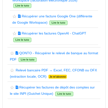
Workspace (facturation électronique 2026)
Lire le tuto
☆
Récupérer une facture Google One (différente
de Google Workspace)
Lire le tuto
☆
Récupérer les factures OpenAI - ChatGPT
Lire le tuto
☆
QONTO - Récupérer le relevé de banque au format
PDF
Lire le tuto
☆
Relevé bancaire PDF → Excel, FEC, CFONB ou OFX
(extraction locale, OCR)
Je m'abonne
☆
Récupérer les factures de dépôt des comptes sur
le site INPI (Guichet Unique)
Lire le tuto