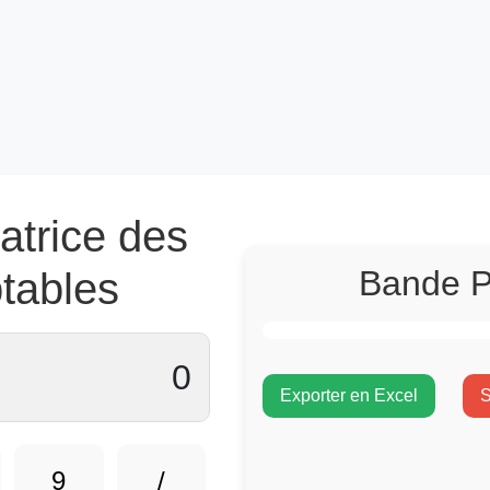
atrice des
Bande P
tables
0
Exporter en Excel
S
9
/