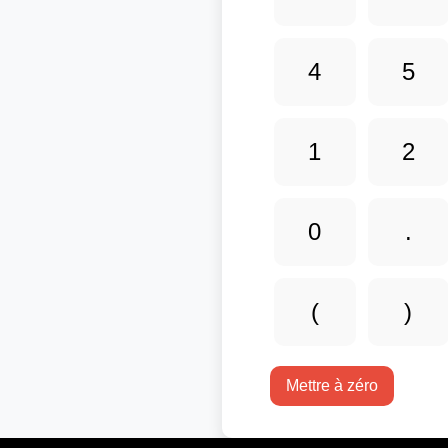
4
5
1
2
0
.
(
)
Mettre à zéro