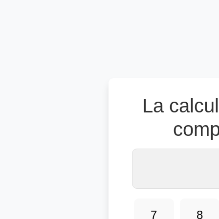
La calcul
comp
7
8