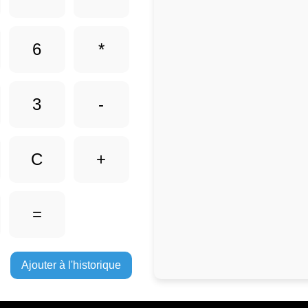
6
*
3
-
C
+
=
Ajouter à l'historique