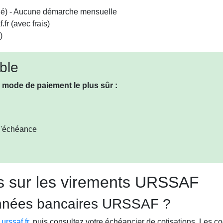
) - Aucune démarche mensuelle
fr (avec frais)
)
ble
mode de paiement le plus sûr :
d'échéance
s sur les virements URSSAF
onnées bancaires URSSAF ?
r
urssaf.fr
, puis consultez votre échéancier de cotisations. Les c