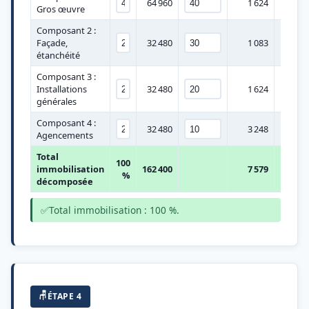
64 960
1 624
Gros œuvre
Composant 2 :
Façade,
32 480
1 083
étanchéité
Composant 3 :
Installations
32 480
1 624
générales
Composant 4 :
32 480
3 248
Agencements
Total
100
immobilisation
162 400
7 579
%
décomposée
✅
Total immobilisation : 100 %.
🪑
ÉTAPE 4