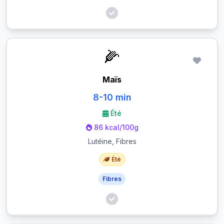
🌽
Maïs
8-10 min
Été
86 kcal/100g
Lutéine, Fibres
Été
Fibres