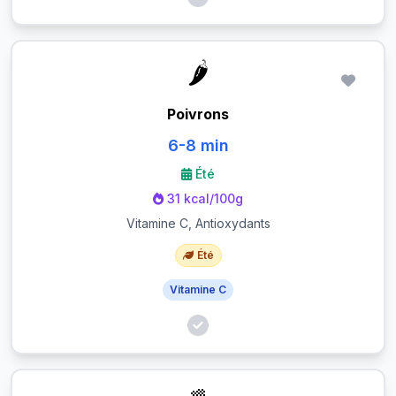
🌶️
Poivrons
6-8 min
Été
31 kcal/100g
Vitamine C, Antioxydants
Été
Vitamine C