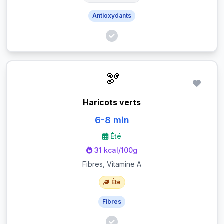
Antioxydants
🫘
Haricots verts
6-8 min
Été
31 kcal/100g
Fibres, Vitamine A
Été
Fibres