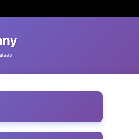
any
aises