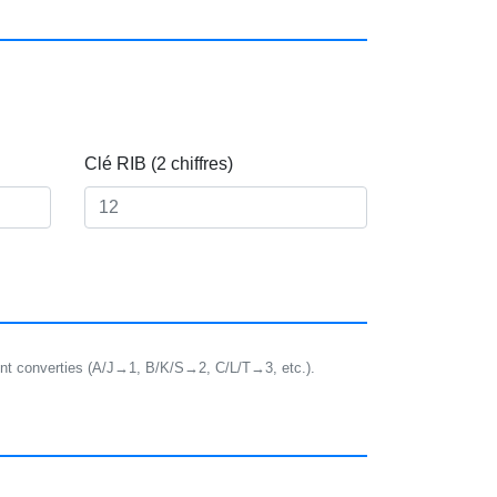
Clé RIB (2 chiffres)
nt converties (A/J→1, B/K/S→2, C/L/T→3, etc.).