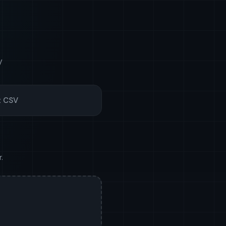
V
t CSV
.