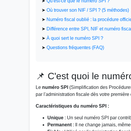
➤
Qu'est-ce que le numéro SPI ?
➤
Où trouver son NIF / SPI ? (5 méthodes)
➤
Numéro fiscal oublié : la procédure offici
➤
Différence entre SPI, NIF et numéro fisca
➤
À quoi sert le numéro SPI ?
➤
Questions fréquentes (FAQ)
📌 C'est quoi le numér
Le
numéro SPI
(Simplification des Procédures
par l'administration fiscale dès votre première
Caractéristiques du numéro SPI :
Unique
: Un seul numéro SPI par contri
Permanent
: Il ne change jamais, mêm