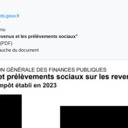
ts.gouv.fr
"
enu
revenus et les prélèvements sociaux"
n (PDF)
gauche du document