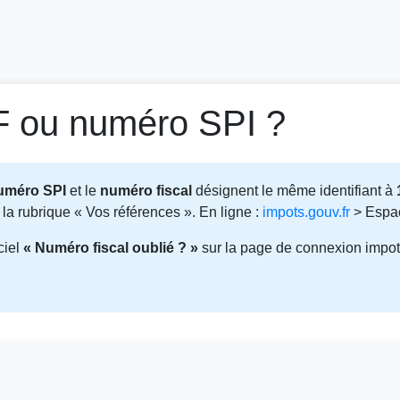
F ou numéro SPI ?
uméro SPI
et le
numéro fiscal
désignent le même identifiant à
la rubrique « Vos références ». En ligne :
impots.gouv.fr
> Espac
iciel
« Numéro fiscal oublié ? »
sur la page de connexion impots