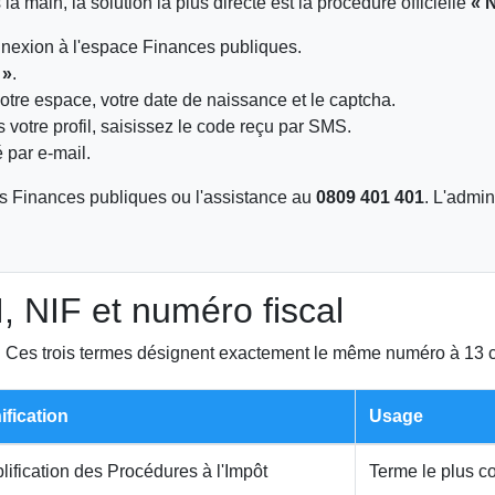
a main, la solution la plus directe est la procédure officielle
« 
nnexion à l'espace Finances publiques.
 »
.
otre espace, votre date de naissance et le captcha.
 votre profil, saisissez le code reçu par SMS.
 par e-mail.
es Finances publiques ou l'assistance au
0809 401 401
. L'admin
, NIF et numéro fiscal
! Ces trois termes désignent exactement le même numéro à 13 ch
ification
Usage
lification des Procédures à l'Impôt
Terme le plus c