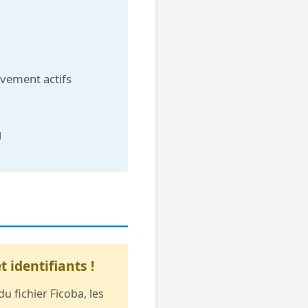
vement actifs
g
identifiants !
 fichier Ficoba, les