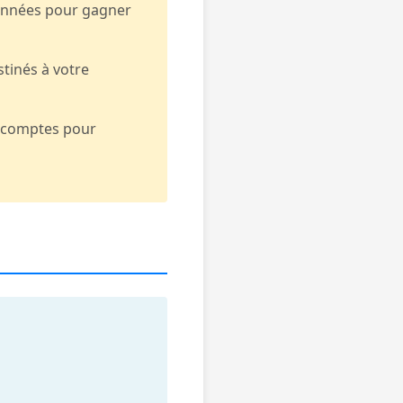
données pour gagner
tinés à votre
s comptes pour