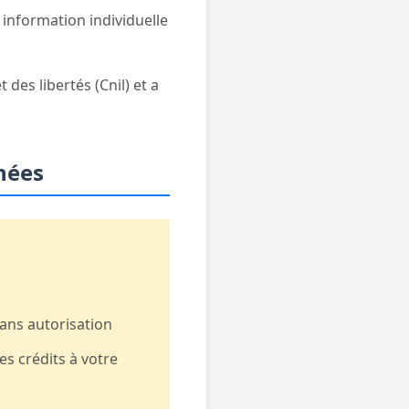
information individuelle
des libertés (Cnil) et a
nées
ans autorisation
s crédits à votre