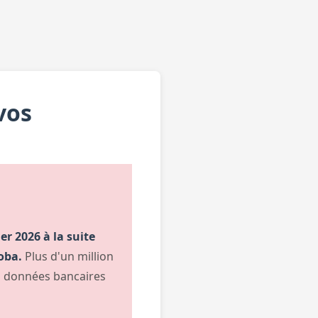
vos
r 2026 à la suite
oba.
Plus d'un million
s données bancaires