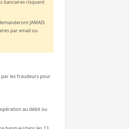
rs bancaires risquent
us demanderont JAMAIS
ires par email ou
 par les fraudeurs pour
opération au débit ou
re banque (dans les 13