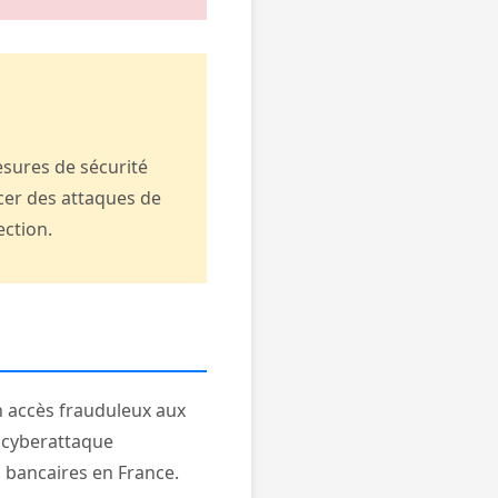
esures de sécurité
cer des attaques de
ection.
n accès frauduleux aux
e cyberattaque
 bancaires en France.