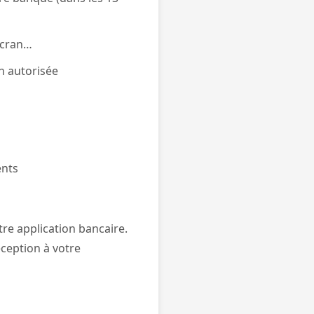
écran…
n autorisée
ents
re application bancaire.
ception à votre