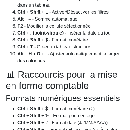
dans un tableau
Ctrl + Shift + L
- Activer/Désactiver les filtres
Alt + =
- Somme automatique
F2
- Modifier la cellule sélectionnée
Ctrl + ; (point-virgule)
- Insérer la date du jour
Ctrl + Shift + $
- Format monétaire
Ctrl + T
- Créer un tableau structuré
Alt + H + O + I
- Ajuster automatiquement la largeur
des colonnes
📊 Raccourcis pour la mise
en forme comptable
Formats numériques essentiels
Ctrl + Shift + $
- Format monétaire (€)
Ctrl + Shift + %
- Format pourcentage
Ctrl + Shift + #
- Format date (JJ/MM/AAAA)
Ctrl + Shift + !
- Format milliers avec 2 décimales